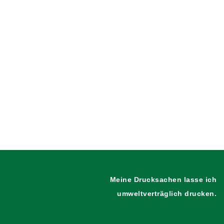
Giveonstr. 9, 42287 Wuppertal
kraeuter@dagmarvangemmern.de
0174 – 475 91 93
Meine Drucksachen lasse ich
umweltverträglich drucken.