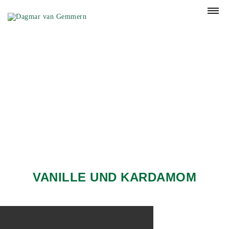
DAGMAR VAN
GEMMERN
Expertin für Gewürze und
Heilpflanzen sowie ihre
Anwendungen
VANILLE UND KARDAMOM